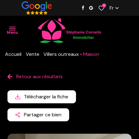
0
Fr
Menu
Accueil
Vente
Villers outreaux
Maison
Accueil
Nos
Retour aux résultats
biens
Estimation
Télécharger la fiche
L'équipe
Partager ce bien
Contact