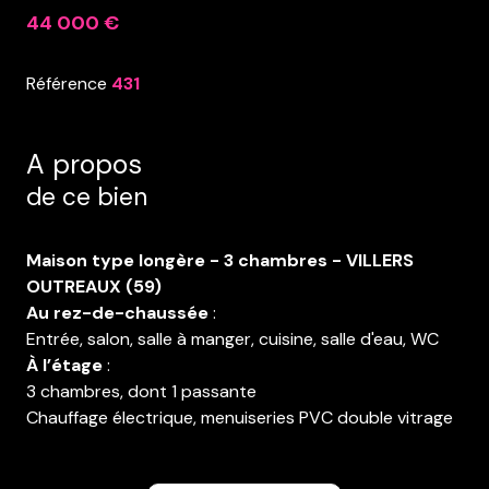
44 000 €
Référence
431
A propos
de ce bien
Maison type longère - 3 chambres - VILLERS
OUTREAUX (59)
Au rez-de-chaussée
:
Entrée, salon, salle à manger, cuisine, salle d'eau, WC
À l’étage
:
3 chambres, dont 1 passante
Chauffage électrique, menuiseries PVC double vitrage
avec volets
Le tout bâti sur 168 m² de terrain