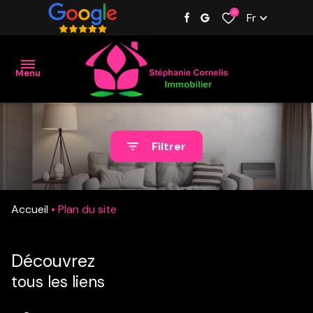
0
Fr
Menu
Accueil
Filtrer
Nos
biens
Accueil
Plan du site
Estimation
L'équipe
Découvrez
Contact
tous les liens