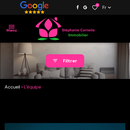
0
Fr
Menu
Accueil
Filtrer
Nos
biens
Accueil
L'équipe
Estimation
L'équipe
Contact