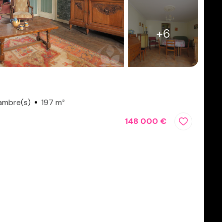
+6
ambre(s)
197 m²
148 000 €