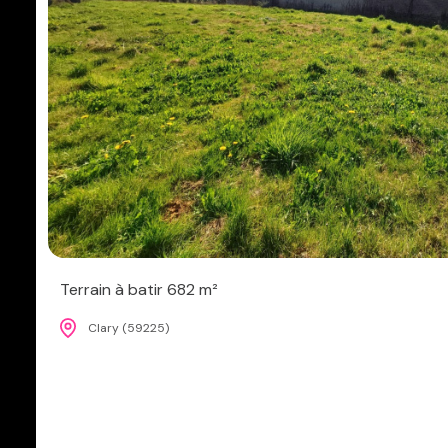
Terrain à batir 682 m²
Clary (59225)