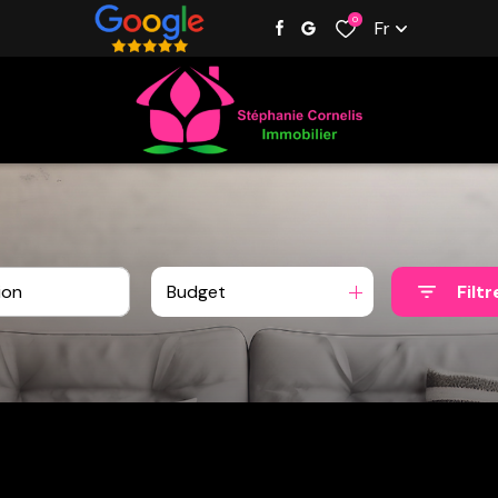
0
Fr
Budget
Filtr