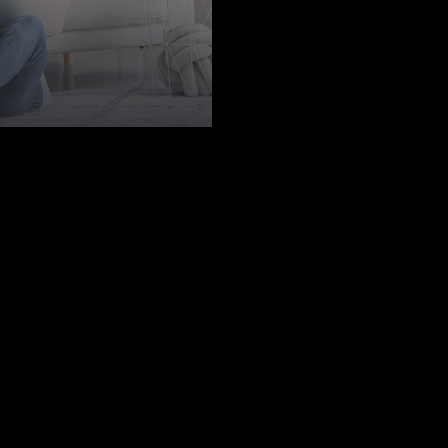
Il vous reste
2
bien(s) à découvrir
Charger plus de résultats